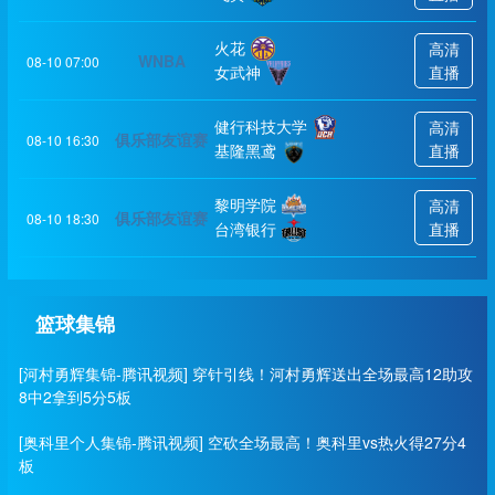
火花
高清
WNBA
08-10 07:00
女武神
直播
健行科技大学
高清
俱乐部友谊赛
08-10 16:30
基隆黑鸢
直播
黎明学院
高清
俱乐部友谊赛
08-10 18:30
台湾银行
直播
篮球集锦
[河村勇辉集锦-腾讯视频] 穿针引线！河村勇辉送出全场最高12助攻
8中2拿到5分5板
[奥科里个人集锦-腾讯视频] 空砍全场最高！奥科里vs热火得27分4
板