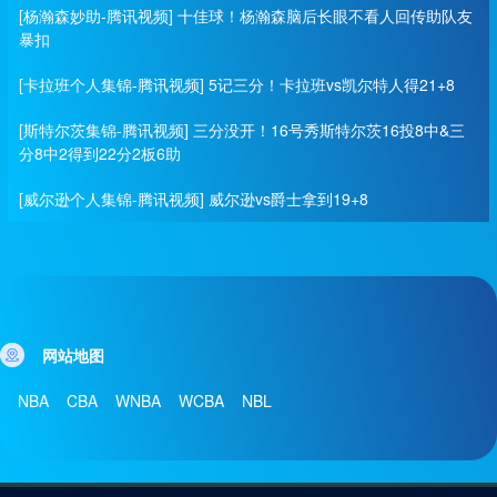
[杨瀚森妙助-腾讯视频] 十佳球！杨瀚森脑后长眼不看人回传助队友
暴扣
[卡拉班个人集锦-腾讯视频] 5记三分！卡拉班vs凯尔特人得21+8
[斯特尔茨集锦-腾讯视频] 三分没开！16号秀斯特尔茨16投8中&三
分8中2得到22分2板6助
[威尔逊个人集锦-腾讯视频] 威尔逊vs爵士拿到19+8
网站地图
NBA
CBA
WNBA
WCBA
NBL