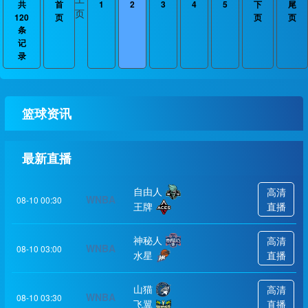
共
首
1
2
3
4
5
下
尾
页
120
页
页
页
条
记
录
篮球资讯
最新直播
自由人
高清
WNBA
08-10 00:30
王牌
直播
神秘人
高清
WNBA
08-10 03:00
水星
直播
山猫
高清
WNBA
08-10 03:30
飞翼
直播