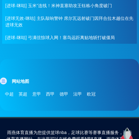
[进球-咪咕] 玉米”连线！米神直塞助攻王钰栋小角度破门
[进球无效-咪咕] 主队敲响警钟 席尔瓦远射破门因拜合拉木越位在先
进球无效
[进球-咪咕] 弓满弦惊球入网！塞鸟远距离贴地斩打破僵局
网站地图
中超
英超
意甲
西甲
德甲
法甲
欧冠
雨燕体育直播为您提供篮球nba，足球比赛等赛事直播服务，雨燕
体育直播网站，在这里可以在线免费观看NBA直播，雨燕体育直播