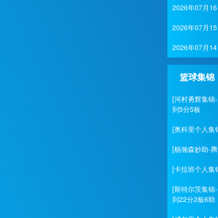
2026年07
2026年07月
2026年07月
篮球集锦
[河村勇辉集锦
到5分5板
[奥科里个人集
[杨瀚森妙助-
[卡拉班个人集锦
[斯特尔茨集锦
到22分2板6助