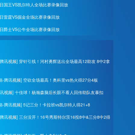
月16日国王VS凯尔特人全场比赛录像回放
15日雷霆VS掘金全场比赛录像回放
14日爵士VS公牛全场比赛录像回放
-腾讯视频] 穿针引线！河村勇辉送出全场最高12助攻 8中2拿
锦-腾讯视频] 空砍全场最高！奥科里vs热火得27分4板
腾讯视频] 十佳球！杨瀚森脑后长眼不看人回传助队友暴扣
-腾讯视频] 5记三分！卡拉班vs凯尔特人得21+8
-腾讯视频] 三分没开！16号秀斯特尔茨16投8中&三分8中2得