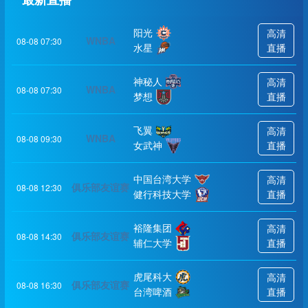
阳光
高清
WNBA
08-08 07:30
水星
直播
神秘人
高清
WNBA
08-08 07:30
梦想
直播
飞翼
高清
WNBA
08-08 09:30
女武神
直播
中国台湾大学
高清
俱乐部友谊赛
08-08 12:30
健行科技大学
直播
裕隆集团
高清
俱乐部友谊赛
08-08 14:30
辅仁大学
直播
虎尾科大
高清
俱乐部友谊赛
08-08 16:30
台湾啤酒
直播