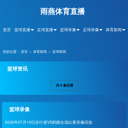
雨燕体育直播
首页
篮球直播
足球直播
篮球录像
足球录像
体育新闻
您的位置：
首页
>
体育新闻
>
篮球新闻
篮球资讯
共
0
条记录
篮球录像
2026年07月19日步行者VS鹈鹕全场比赛录像回放