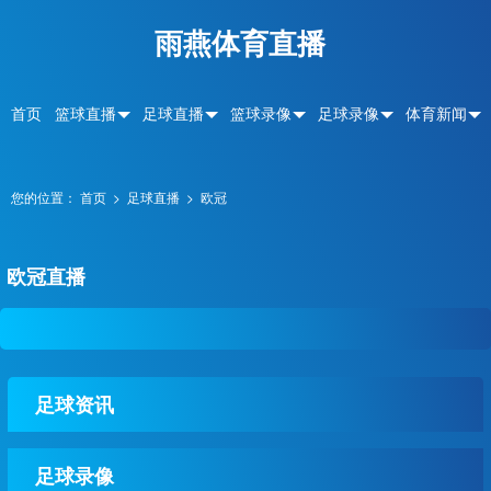
雨燕体育直播
首页
篮球直播
足球直播
篮球录像
足球录像
体育新闻
您的位置：
首页
>
足球直播
>
欧冠
欧冠直播
足球资讯
足球录像