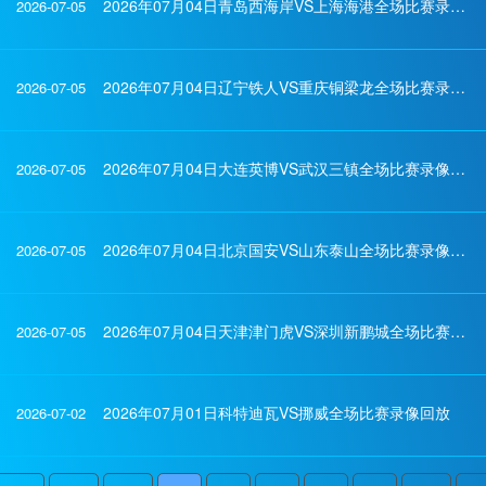
2026年07月04日青岛西海岸VS上海海港全场比赛录像回放
2026-07-05
2026年07月04日辽宁铁人VS重庆铜梁龙全场比赛录像回放
2026-07-05
2026年07月04日大连英博VS武汉三镇全场比赛录像回放
2026-07-05
2026年07月04日北京国安VS山东泰山全场比赛录像回放
2026-07-05
2026年07月04日天津津门虎VS深圳新鹏城全场比赛录像回放
2026-07-05
2026年07月01日科特迪瓦VS挪威全场比赛录像回放
2026-07-02