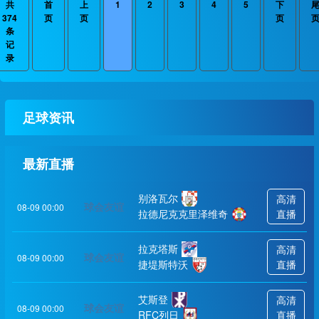
共
首
上
1
2
3
4
5
下
374
页
页
页
条
记
录
足球资讯
最新直播
别洛瓦尔
高清
球会友谊
08-09 00:00
拉德尼克克里泽维奇
直播
拉克塔斯
高清
球会友谊
08-09 00:00
捷堤斯特沃
直播
艾斯登
高清
球会友谊
08-09 00:00
RFC列日
直播