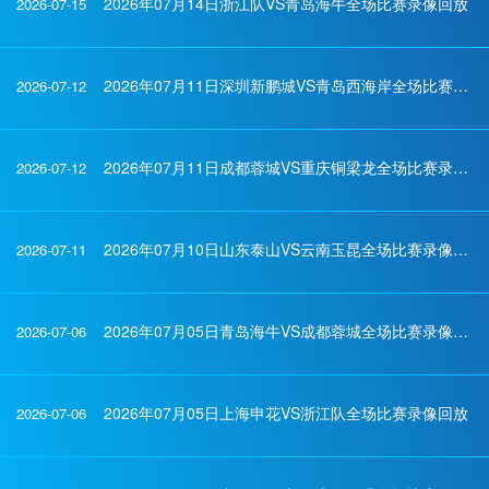
2026年07月14日浙江队VS青岛海牛全场比赛录像回放
2026-07-15
2026年07月11日深圳新鹏城VS青岛西海岸全场比赛录像回放
2026-07-12
2026年07月11日成都蓉城VS重庆铜梁龙全场比赛录像回放
2026-07-12
2026年07月10日山东泰山VS云南玉昆全场比赛录像回放
2026-07-11
2026年07月05日青岛海牛VS成都蓉城全场比赛录像回放
2026-07-06
2026年07月05日上海申花VS浙江队全场比赛录像回放
2026-07-06