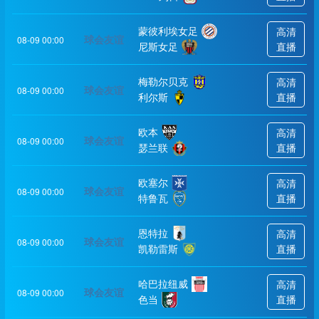
蒙彼利埃女足
高清
球会友谊
08-09 00:00
尼斯女足
直播
梅勒尔贝克
高清
球会友谊
08-09 00:00
利尔斯
直播
欧本
高清
球会友谊
08-09 00:00
瑟兰联
直播
欧塞尔
高清
球会友谊
08-09 00:00
特鲁瓦
直播
恩特拉
高清
球会友谊
08-09 00:00
凯勒雷斯
直播
哈巴拉纽威
高清
球会友谊
08-09 00:00
色当
直播