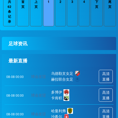
共
首
上
1
2
3
4
下
尾
62
页
页
页
页
条
记
录
足球资讯
最新直播
乌德勒支女足
高清
球会友谊
08-08 00:00
赫拉联合女足
直播
多博伊
高清
球会友谊
08-08 00:00
卡肯积
直播
哈曼利弗
高清
球会友谊
08-08 00:00
沙希尔
直播