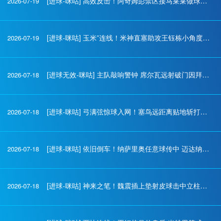
[进球-咪咕] 高效反击！阿奇姆彭禁区接马莱莱做球推射入网
2026-07-19
[进球-咪咕] 玉米”连线！米神直塞助攻王钰栋小角度破门
2026-07-19
[进球无效-咪咕] 主队敲响警钟 席尔瓦远射破门因拜合拉木越位在先进球无效
2026-07-18
[进球-咪咕] 弓满弦惊球入网！塞鸟远距离贴地斩打破僵局
2026-07-18
[进球-咪咕] 依旧倒车！纳萨里奥任意球传中 迈达纳头槌破荒
2026-07-18
[进球-咪咕] 神来之笔！魏震插上垫射皮球击中立柱弹入网窝
2026-07-18