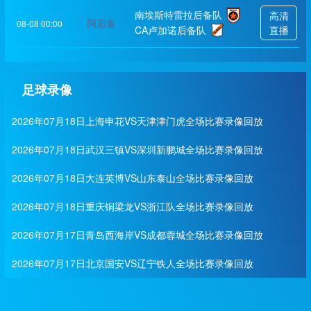
南埃斯特雷拉后备队
高清
阿后备
08-08 00:00
CA卢加诺后备队
直播
足球录像
2026年07月18日上海申花VS天津津门虎全场比赛录像回放
2026年07月18日武汉三镇VS深圳新鹏城全场比赛录像回放
2026年07月18日大连英博VS山东泰山全场比赛录像回放
2026年07月18日重庆铜梁龙VS浙江队全场比赛录像回放
2026年07月17日青岛西海岸VS成都蓉城全场比赛录像回放
2026年07月17日北京国安VS辽宁铁人全场比赛录像回放