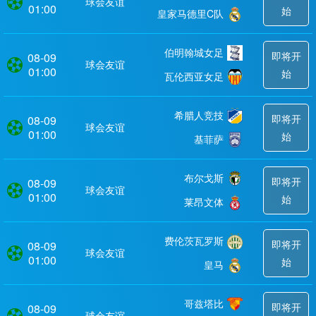
球会友谊
01:00
始
皇家马德里C队
伯明翰城女足
即将开
08-09
球会友谊
01:00
始
瓦伦西亚女足
希腊人竞技
即将开
08-09
球会友谊
01:00
始
基菲萨
布尔戈斯
即将开
08-09
球会友谊
01:00
始
莱昂文体
费伦茨瓦罗斯
即将开
08-09
球会友谊
01:00
始
皇马
哥兹塔比
即将开
08-09
球会友谊