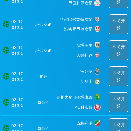
01:00
始
尼日利亚女足
毕尔巴鄂竞技女足
即将开
08-10
球会友谊
01:00
始
洛格罗尼奥女足
斯塔图里
即将开
08-10
球会友谊
01:00
始
贝鲁扎达
波尔图
即将开
08-10
葡超
01:00
始
艾华卡
哥斯达黎加圣塔库鲁
即将开
08-10
哥斯乙
01:00
始
AC科富帕
肯梅利塔
即将开
08-10
哥斯乙