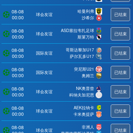
08-08
哈曼利弗
球会友谊
已结束
00:00
沙希尔
08-08
ASD塞拉韦扎足球
球会友谊
已结束
00:00
斯莱万特
08-08
哥斯达黎加U17
国际友谊
已结束
00:00
萨尔瓦多U17
08-08
突尼斯U21
国际友谊
已结束
00:00
奥姆兰
08-08
NK奥普曾
球会友谊
已结束
00:00
科纳夫加尼恩
08-08
AEK拉纳卡
球会友谊
已结束
00:00
卡米奥提萨
08-08
非洲人
球会友谊
已结束