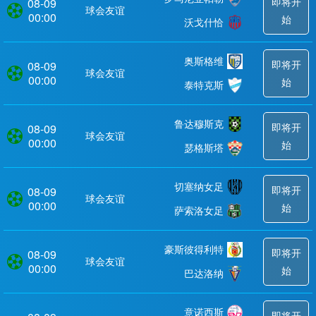
即将开
08-09
球会友谊
00:00
始
沃戈什恰
奥斯格维
即将开
08-09
球会友谊
00:00
始
泰特克斯
鲁达穆斯克
即将开
08-09
球会友谊
00:00
始
瑟格斯塔
切塞纳女足
即将开
08-09
球会友谊
00:00
始
萨索洛女足
豪斯彼得利特
即将开
08-09
球会友谊
00:00
始
巴达洛纳
意诺西斯
即将开