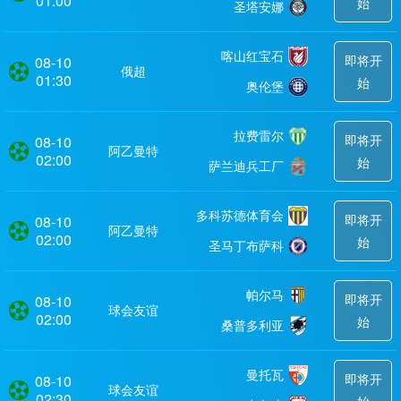
01:00
始
圣塔安娜
喀山红宝石
即将开
08-10
俄超
01:30
始
奥伦堡
拉费雷尔
即将开
08-10
阿乙曼特
02:00
始
萨兰迪兵工厂
多科苏德体育会
即将开
08-10
阿乙曼特
02:00
始
圣马丁布萨科
帕尔马
即将开
08-10
球会友谊
02:00
始
桑普多利亚
曼托瓦
即将开
08-10
球会友谊
02:30