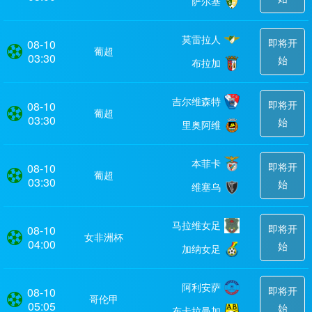
萨尔基
莫雷拉人
即将开
08-10
葡超
03:30
始
布拉加
吉尔维森特
即将开
08-10
葡超
03:30
始
里奥阿维
本菲卡
即将开
08-10
葡超
03:30
始
维塞乌
马拉维女足
即将开
08-10
女非洲杯
04:00
始
加纳女足
阿利安萨
即将开
08-10
哥伦甲
05:05
始
布卡拉曼加