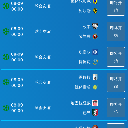
梅勒尔贝克
即将开
08-09
球会友谊
00:00
始
利尔斯
欧本
即将开
08-09
球会友谊
00:00
始
瑟兰联
欧塞尔
即将开
08-09
球会友谊
00:00
始
特鲁瓦
恩特拉
即将开
08-09
球会友谊
00:00
始
凯勒雷斯
哈巴拉纽威
即将开
08-09
球会友谊
00:00
始
色当