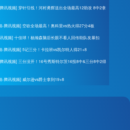
-腾讯视频] 穿针引线！河村勇辉送出全场最高12助攻 8中2拿
锦-腾讯视频] 空砍全场最高！奥科里vs热火得27分4板
腾讯视频] 十佳球！杨瀚森脑后长眼不看人回传助队友暴扣
-腾讯视频] 5记三分！卡拉班vs凯尔特人得21+8
-腾讯视频] 三分没开！16号秀斯特尔茨16投8中&三分8中2得
-腾讯视频] 威尔逊vs爵士拿到19+8