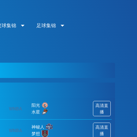
篮球集锦
足球集锦
阳光
高清直
WNBA
水星
播
神秘人
高清直
WNBA
梦想
播