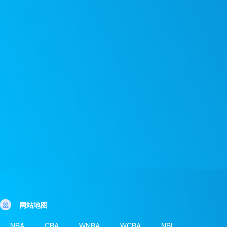
网站地图
NBA
CBA
WNBA
WCBA
NBL