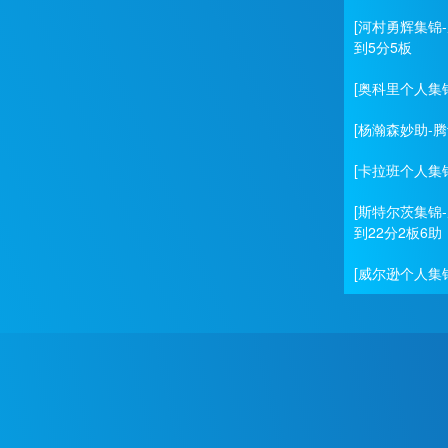
[河村勇辉集锦
到5分5板
[奥科里个人集
[杨瀚森妙助-
[卡拉班个人集锦
[斯特尔茨集锦
到22分2板6助
[威尔逊个人集锦