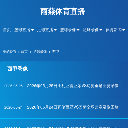
雨燕体育直播
首页
篮球直播
足球直播
篮球录像
足球录像
体育新闻
您的位置：
首页
>
足球录像
>
西甲
西甲录像
2026年05月25日比利亚雷亚尔VS马竞全场比赛录像回放
2026-05-25
2026年05月24日瓦伦西亚VS巴萨全场比赛录像回放
2026-05-24