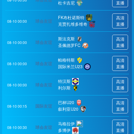
杜卡吉尼
直播
FK布杜诺斯特
高清
球会友谊
08-10 00:00
克贾扎维多维奇
直播
斯法克斯
高清
球会友谊
08-10 00:00
圣佩德罗FC
直播
帕格特斯
高清
球会友谊
08-10 00:00
国际米兰U23
直播
特汉斯
高清
球会友谊
08-10 00:00
利尔斯
直播
巴林U20
高清
国际友谊
08-10 00:15
叙利亚U20
直播
马格拉伊
高清
球会友谊
08-10 00:30
多博伊
直播