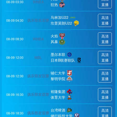
WNBA
08-09 03:30
狂热
直播
马林加U22
高清
俱乐部友谊赛
08-09 04:30
坎普莫朗U22
直播
火焰
高清
WNBA
08-09 08:30
风暴
直播
墨尔本联
高清
NBL
08-09 12:00
日本B联赛联队
直播
辅仁大学
高清
俱乐部友谊赛
08-09 12:30
黎明学院
直播
裕隆集团
高清
俱乐部友谊赛
08-09 16:30
体育大学
直播
台湾啤酒
高清
俱乐部友谊赛
08-09 18:30
健行科技大学
直播