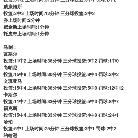
威廉姆斯
投篮:3中3 上场时间:12分钟 三分球投篮:2中2
乔上场时间:2分钟
威金斯上场时间:1分钟
托皮奇上场时间:1分钟
马刺：
瓦塞尔
投篮:11中2 上场时间:36分钟 三分球投篮:9中2 罚球:1中0
尚帕尼
投篮:15中8 上场时间:30分钟 三分球投篮:8中4 罚球:3中2
文班亚马
投篮:15中4 上场时间:38分钟 三分球投篮:5中0 罚球:12中12
卡斯尔
投篮:11中7 上场时间:33分钟 三分球投篮:5中3 罚球:8中7
福克斯
投篮:15中4 上场时间:33分钟 三分球投篮:4中0 罚球:2中1
哈珀
投篮:5中1 上场时间:25分钟 三分球投篮:3中1 罚球:2中2
约翰逊