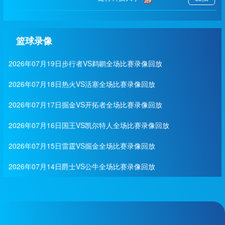
篮球录像
2026年07月19日步行者VS鹈鹕全场比赛录像回放
2026年07月18日热火VS活塞全场比赛录像回放
2026年07月17日掘金VS开拓者全场比赛录像回放
2026年07月16日国王VS凯尔特人全场比赛录像回放
2026年07月15日雷霆VS掘金全场比赛录像回放
2026年07月14日爵士VS公牛全场比赛录像回放