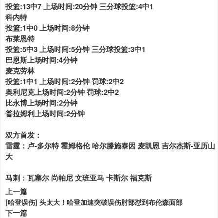
投篮:13中7 上场时间:20分钟 三分球投篮:4中1
科内特
投篮:1中0 上场时间:8分钟
布莱恩特
投篮:5中3 上场时间:5分钟 三分球投篮:3中1
巴恩斯上场时间:4分钟
麦克劳林
投篮:1中1 上场时间:2分钟 罚球:2中2
奥利尼克上场时间:2分钟 罚球:2中2
比永博上场时间:2分钟
普拉姆利上场时间:2分钟
双方首发：
雷霆：卢-多尔特 霍姆格伦 哈尔滕施泰因 麦凯恩 吉尔杰斯-亚历山
大
马刺：瓦塞尔 尚帕尼 文班亚马 卡斯尔 福克斯
上一篇
[哈登误伤] 头太大！哈登加速突破误伤肘部怼到布伦森面部
下一篇