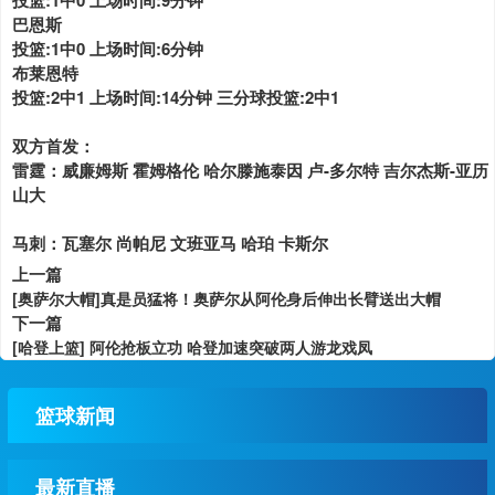
巴恩斯
投篮:1中0 上场时间:6分钟
布莱恩特
投篮:2中1 上场时间:14分钟 三分球投篮:2中1
双方首发：
雷霆：威廉姆斯 霍姆格伦 哈尔滕施泰因 卢-多尔特 吉尔杰斯-亚历
山大
马刺：瓦塞尔 尚帕尼 文班亚马 哈珀 卡斯尔
上一篇
[奥萨尔大帽]真是员猛将！奥萨尔从阿伦身后伸出长臂送出大帽
下一篇
[哈登上篮] 阿伦抢板立功 哈登加速突破两人游龙戏凤
篮球新闻
最新直播