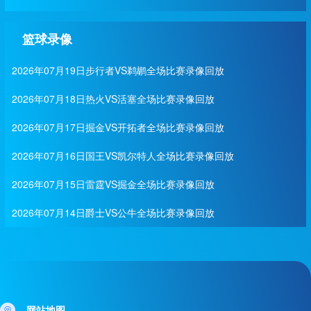
篮球录像
2026年07月19日步行者VS鹈鹕全场比赛录像回放
2026年07月18日热火VS活塞全场比赛录像回放
2026年07月17日掘金VS开拓者全场比赛录像回放
2026年07月16日国王VS凯尔特人全场比赛录像回放
2026年07月15日雷霆VS掘金全场比赛录像回放
2026年07月14日爵士VS公牛全场比赛录像回放
网站地图