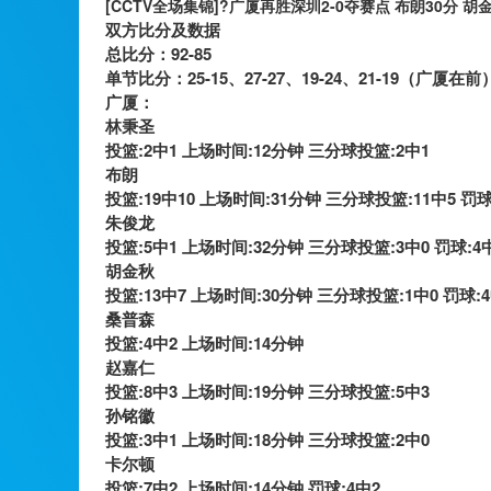
[CCTV全场集锦]?广厦再胜深圳2-0夺赛点 布朗30分 胡金
双方比分及数据
总比分：92-85
单节比分：25-15、27-27、19-24、21-19（广厦在前
广厦：
林秉圣
投篮:2中1 上场时间:12分钟 三分球投篮:2中1
布朗
投篮:19中10 上场时间:31分钟 三分球投篮:11中5 罚球
朱俊龙
投篮:5中1 上场时间:32分钟 三分球投篮:3中0 罚球:4
胡金秋
投篮:13中7 上场时间:30分钟 三分球投篮:1中0 罚球:4
桑普森
投篮:4中2 上场时间:14分钟
赵嘉仁
投篮:8中3 上场时间:19分钟 三分球投篮:5中3
孙铭徽
投篮:3中1 上场时间:18分钟 三分球投篮:2中0
卡尔顿
投篮:7中2 上场时间:14分钟 罚球:4中2