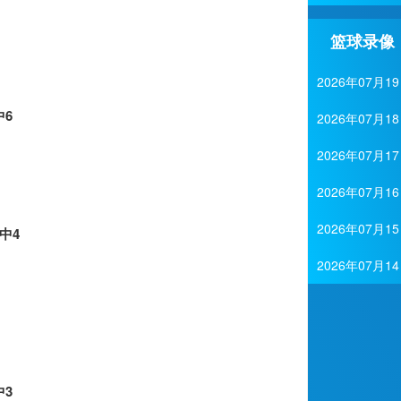
篮球录像
2026年07
中6
2026年07月
2026年07
2026年07
2026年07月
中4
2026年07月
中3