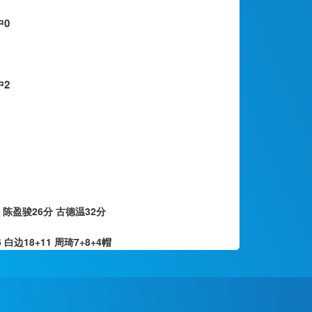
中0
中2
 陈盈骏26分 古德温32分
白边18+11 周琦7+8+4帽