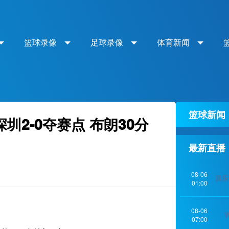
篮球录像
足球录像
体育新闻
篮球新闻
深圳2-0夺赛点 布朗30分
最新直播
08-06
俱乐
01:00
08-06
07:00