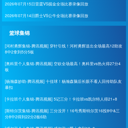
2026年07月15日雷霆VS掘金全场比赛录像回放
2026年07月14日爵士VS公牛全场比赛录像回放
篮球集锦
[河村勇辉集锦-腾讯视频] 穿针引线！河村勇辉送出全场最高12助攻
8中2拿到5分5板
[奥科里个人集锦-腾讯视频] 空砍全场最高！奥科里vs热火得27分4
板
[杨瀚森妙助-腾讯视频] 十佳球！杨瀚森脑后长眼不看人回传助队友
暴扣
[卡拉班个人集锦-腾讯视频] 5记三分！卡拉班vs凯尔特人得21+8
[斯特尔茨集锦-腾讯视频] 三分没开！16号秀斯特尔茨16投8中&三
分8中2得到22分2板6助