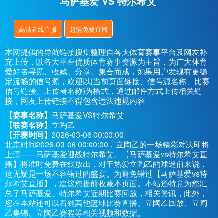
马萨基爱 VS 特尔希艾
高清在线直播
超清免费直播
本网提供的导航链接搜集整理自各大体育赛事平台及网友补
充上传，以各大平台优质体育赛事资源为主旨，为广大体育
爱好者寻觅、收藏、分享、集合而成，如果用户发现有更稳
定流畅的信号源，欢迎以(当前页面链接、信号源名称、比赛
信号链接、上传者名称)为格式，通过邮件方式上传相关链
接，网友上传链接不得包含违法违规内容
【赛事名称】
马萨基爱VS特尔希艾
【联赛名称】
立陶乙
【开赛时间】
2026-03-06 00:00:00
北京时间2026-03-06 00:00:00，立陶乙的一场精彩对决即将
上演——马萨基爱迎战特尔希艾。【马萨基爱vs特尔希艾直
播】将准时免费在线放出，对于热爱立陶乙的球迷们来说，
这无疑是一场不容错过的盛宴。为避免错过【马萨基爱vs特
尔希艾直播】，建议您提前收藏本页面。本站还特意为您汇
总了马萨基爱、特尔希艾近期比赛回放，相关资讯，此外，
您在本站还可以看到其他篮球比赛直播、立陶乙回放、立陶
乙集锦、立陶乙赛程等相关视频和数据。