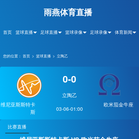
雨燕体育直播
首页
篮球直播
足球直播
篮球录像
足球录像
体育新闻
您的位置：
首页
>
篮球直播
>
立陶乙
0-0
立陶乙
维尼亚斯斯特卡
欧米茄金牛座
03-06-01:00
斯
比赛直播