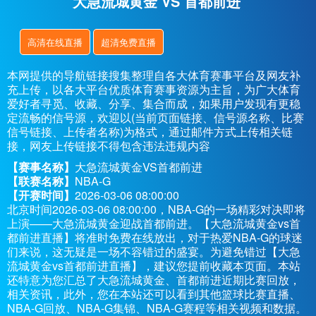
大急流城黄金 VS 首都前进
高清在线直播
超清免费直播
本网提供的导航链接搜集整理自各大体育赛事平台及网友补
充上传，以各大平台优质体育赛事资源为主旨，为广大体育
爱好者寻觅、收藏、分享、集合而成，如果用户发现有更稳
定流畅的信号源，欢迎以(当前页面链接、信号源名称、比赛
信号链接、上传者名称)为格式，通过邮件方式上传相关链
接，网友上传链接不得包含违法违规内容
【赛事名称】
大急流城黄金VS首都前进
【联赛名称】
NBA-G
【开赛时间】
2026-03-06 08:00:00
北京时间2026-03-06 08:00:00，NBA-G的一场精彩对决即将
上演——大急流城黄金迎战首都前进。【大急流城黄金vs首
都前进直播】将准时免费在线放出，对于热爱NBA-G的球迷
们来说，这无疑是一场不容错过的盛宴。为避免错过【大急
流城黄金vs首都前进直播】，建议您提前收藏本页面。本站
还特意为您汇总了大急流城黄金、首都前进近期比赛回放，
相关资讯，此外，您在本站还可以看到其他篮球比赛直播、
NBA-G回放、NBA-G集锦、NBA-G赛程等相关视频和数据。