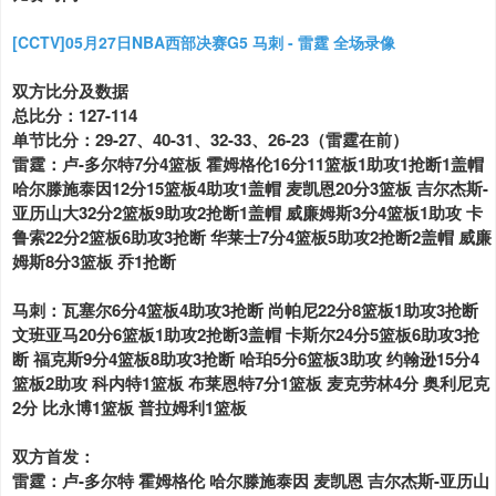
[CCTV]05月27日NBA西部决赛G5 马刺 - 雷霆 全场录像
双方比分及数据
总比分：127-114
单节比分：29-27、40-31、32-33、26-23（雷霆在前）
雷霆：卢-多尔特7分4篮板 霍姆格伦16分11篮板1助攻1抢断1盖帽
哈尔滕施泰因12分15篮板4助攻1盖帽 麦凯恩20分3篮板 吉尔杰斯-
亚历山大32分2篮板9助攻2抢断1盖帽 威廉姆斯3分4篮板1助攻 卡
鲁索22分2篮板6助攻3抢断 华莱士7分4篮板5助攻2抢断2盖帽 威廉
姆斯8分3篮板 乔1抢断
马刺：瓦塞尔6分4篮板4助攻3抢断 尚帕尼22分8篮板1助攻3抢断
文班亚马20分6篮板1助攻2抢断3盖帽 卡斯尔24分5篮板6助攻3抢
断 福克斯9分4篮板8助攻3抢断 哈珀5分6篮板3助攻 约翰逊15分4
篮板2助攻 科内特1篮板 布莱恩特7分1篮板 麦克劳林4分 奥利尼克
2分 比永博1篮板 普拉姆利1篮板
双方首发：
雷霆：卢-多尔特 霍姆格伦 哈尔滕施泰因 麦凯恩 吉尔杰斯-亚历山