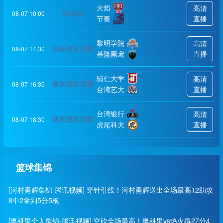
火焰
高清
WNBA
08-07 10:00
节奏
直播
黎明学院
高清
俱乐部友谊赛
08-07 14:30
基隆黑鸢
直播
辅仁大学
高清
俱乐部友谊赛
08-07 16:30
台湾艺大
直播
台湾银行
高清
俱乐部友谊赛
08-07 18:30
虎尾科大
直播
篮球集锦
[河村勇辉集锦-腾讯视频] 穿针引线！河村勇辉送出全场最高12助攻
8中2拿到5分5板
[奥科里个人集锦-腾讯视频] 空砍全场最高！奥科里vs热火得27分4