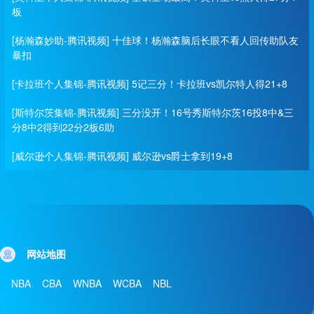
板
[杨瀚森妙助-腾讯视频] 十佳球！杨瀚森脑后长眼不看人回传助队友
暴扣
[卡拉班个人集锦-腾讯视频] 5记三分！卡拉班vs凯尔特人得21+8
[斯特尔茨集锦-腾讯视频] 三分没开！16号秀斯特尔茨16投8中&三
分8中2得到22分2板6助
[威尔逊个人集锦-腾讯视频] 威尔逊vs爵士拿到19+8
网站地图
NBA
CBA
WNBA
WCBA
NBL