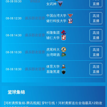
WNBA
08-08 09:30
女武神
直播
中国台湾大学
高清
俱乐部友谊赛
08-08 12:30
健行科技大学
直播
裕隆集团
高清
俱乐部友谊赛
08-08 14:30
辅仁大学
直播
虎尾科大
高清
俱乐部友谊赛
08-08 16:30
台湾啤酒
直播
体育大学
高清
俱乐部友谊赛
08-08 18:30
基隆黑鸢
直播
篮球集锦
[河村勇辉集锦-腾讯视频] 穿针引线！河村勇辉送出全场最高12助攻