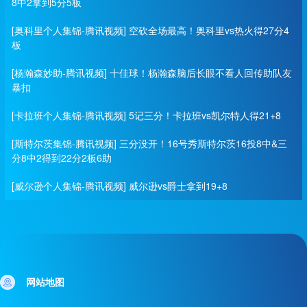
8中2拿到5分5板
[奥科里个人集锦-腾讯视频] 空砍全场最高！奥科里vs热火得27分4
板
[杨瀚森妙助-腾讯视频] 十佳球！杨瀚森脑后长眼不看人回传助队友
暴扣
[卡拉班个人集锦-腾讯视频] 5记三分！卡拉班vs凯尔特人得21+8
[斯特尔茨集锦-腾讯视频] 三分没开！16号秀斯特尔茨16投8中&三
分8中2得到22分2板6助
[威尔逊个人集锦-腾讯视频] 威尔逊vs爵士拿到19+8
网站地图