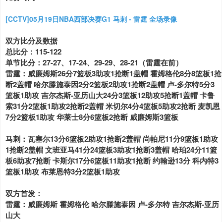
[CCTV]05月19日NBA西部决赛G1 马刺 - 雷霆 全场录像
双方比分及数据
总比分：115-122
单节比分：27-27、17-24、29-29、28-21（雷霆在前）
雷霆：威廉姆斯26分7篮板3助攻1抢断1盖帽 霍姆格伦8分8篮板1抢
断2盖帽 哈尔滕施泰因2分2篮板2助攻1抢断2盖帽 卢-多尔特5分3
篮板1助攻 吉尔杰斯-亚历山大24分3篮板12助攻5抢断1盖帽 卡鲁
索31分2篮板1助攻2抢断2盖帽 米切尔4分4篮板5助攻2抢断 麦凯恩
7分2篮板1助攻 华莱士8分6篮板2抢断 威廉姆斯3篮板
马刺：瓦塞尔13分6篮板2助攻1抢断2盖帽 尚帕尼11分9篮板1助攻
1抢断2盖帽 文班亚马41分24篮板3助攻1抢断3盖帽 哈珀24分11篮
板6助攻7抢断 卡斯尔17分6篮板11助攻1抢断 约翰逊13分 科内特3
篮板1助攻 布莱恩特3分2篮板1助攻
双方首发：
雷霆：威廉姆斯 霍姆格伦 哈尔滕施泰因 卢-多尔特 吉尔杰斯-亚历
山大