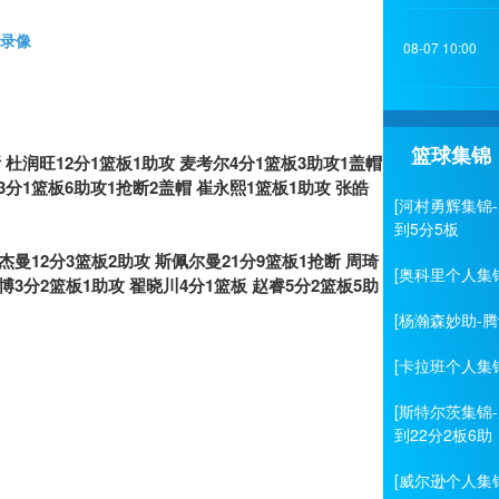
场录像
08-07 10:00
）
篮球集锦
 杜润旺12分1篮板1助攻 麦考尔4分1篮板3助攻1盖帽
3分1篮板6助攻1抢断2盖帽 崔永熙1篮板1助攻 张皓
[河村勇辉集锦
到5分5板
 杰曼12分3篮板2助攻 斯佩尔曼21分9篮板1抢断 周琦
[奥科里个人集
凡博3分2篮板1助攻 翟晓川4分1篮板 赵睿5分2篮板5助
[杨瀚森妙助-
[卡拉班个人集锦
[斯特尔茨集锦
到22分2板6助
[威尔逊个人集锦