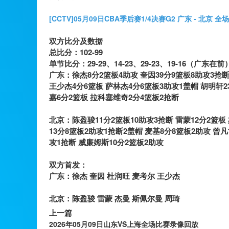
[CCTV]05月09日CBA季后赛1/4决赛G2 广东 - 北京 全
双方比分及数据
总比分：102-99
单节比分：29-29、14-23、29-23、19-16（广东在前
广东：徐杰8分2篮板4助攻 奎因39分9篮板8助攻3抢断
王少杰4分6篮板 萨林杰4分6篮板3助攻1盖帽 胡明轩2
嘉6分2篮板 拉科塞维奇2分4篮板2抢断
北京：陈盈骏11分2篮板10助攻3抢断 雷蒙12分2篮板
13分8篮板2助攻1抢断2盖帽 麦基8分8篮板2助攻 曾
攻1抢断 威廉姆斯10分2篮板2助攻
双方首发：
广东：徐杰 奎因 杜润旺 麦考尔 王少杰
北京：陈盈骏 雷蒙 杰曼 斯佩尔曼 周琦
上一篇
2026年05月09日山东VS上海全场比赛录像回放