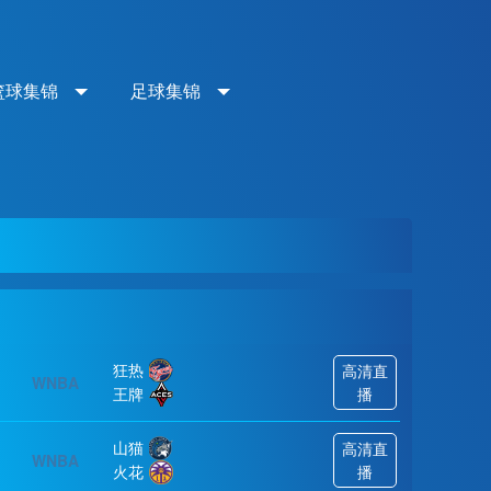
篮球集锦
足球集锦
狂热
高清直
WNBA
王牌
播
山猫
高清直
WNBA
火花
播