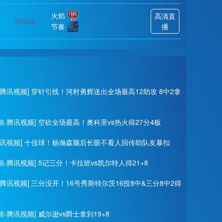
火焰
高清直
WNBA
节奏
播
-腾讯视频] 穿针引线！河村勇辉送出全场最高12助攻 8中2拿
锦-腾讯视频] 空砍全场最高！奥科里vs热火得27分4板
腾讯视频] 十佳球！杨瀚森脑后长眼不看人回传助队友暴扣
-腾讯视频] 5记三分！卡拉班vs凯尔特人得21+8
-腾讯视频] 三分没开！16号秀斯特尔茨16投8中&三分8中2得
-腾讯视频] 威尔逊vs爵士拿到19+8